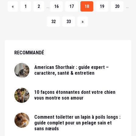
...
...
«
1
2
16
17
18
19
20
32
33
»
RECOMMANDÉ
American Shorthair : guide expert –
caractère, santé & entretien
10 façons étonnantes dont votre chien
vous montre son amour
Comment toiletter un lapin à poils longs :
guide complet pour un pelage sain et
sans nœuds