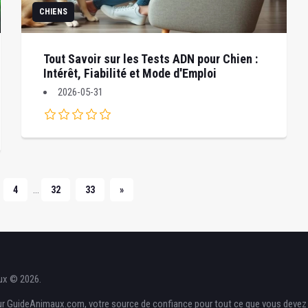
CHIENS
Tout Savoir sur les Tests ADN pour Chien :
Intérêt, Fiabilité et Mode d'Emploi
2026-05-31
...
4
32
33
»
ux © 2026.
r GuideAnimaux.com, votre source de confiance pour tout ce que vous devez 