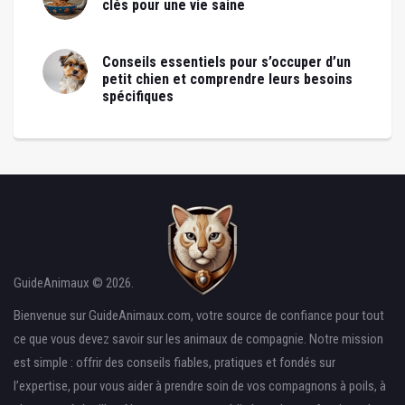
clés pour une vie saine
Conseils essentiels pour s’occuper d’un
petit chien et comprendre leurs besoins
spécifiques
GuideAnimaux © 2026.
Bienvenue sur GuideAnimaux.com, votre source de confiance pour tout
ce que vous devez savoir sur les animaux de compagnie. Notre mission
est simple : offrir des conseils fiables, pratiques et fondés sur
l’expertise, pour vous aider à prendre soin de vos compagnons à poils, à