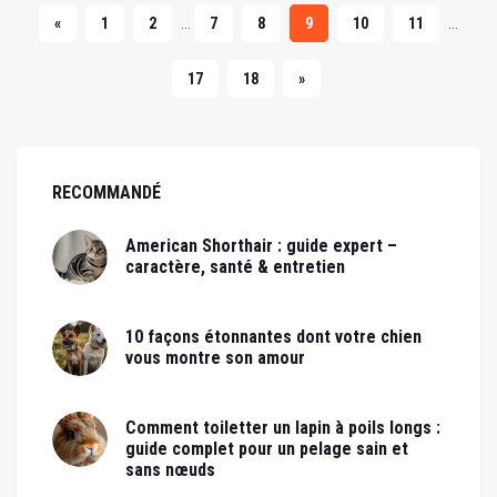
...
...
«
1
2
7
8
9
10
11
17
18
»
RECOMMANDÉ
American Shorthair : guide expert –
caractère, santé & entretien
10 façons étonnantes dont votre chien
vous montre son amour
Comment toiletter un lapin à poils longs :
guide complet pour un pelage sain et
sans nœuds