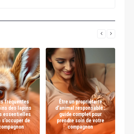
ns fréquentes
Être un propriétaire
oins des lapins
d’animal responsable :
s essentielles
guide complet pour
n s’occuper de
prendre soin de votre
C
 compagnon
compagnon