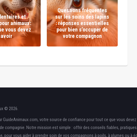
Questions fréquentes
dentaires et
sur les soins des lapins
d
pour animaux :
: réponses essentielles
que vous devez
pour bien s’occuper de
savoir
votre compagnon
ux © 2026.
r GuideAnimaux.com, votre source de confiance pour tout ce que vous devez 
de compagnie. Notre mission est simple : offrir des conseils fiables, pratique
ise, pour vous aider à prendre soin de vos compagnons à poils, à plumes ou à éc