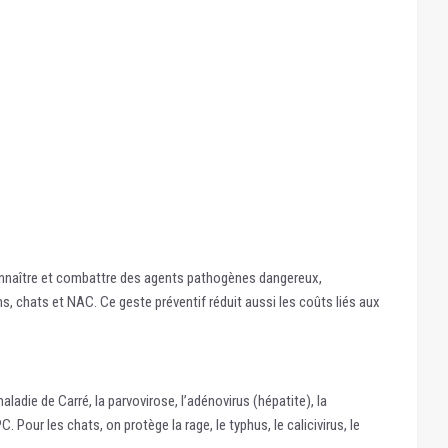
onnaître et combattre des agents pathogènes dangereux,
 chats et NAC. Ce geste préventif réduit aussi les coûts liés aux
aladie de Carré, la parvovirose, l’adénovirus (hépatite), la
our les chats, on protège la rage, le typhus, le calicivirus, le