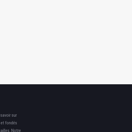
Être un propriétaire
’animal responsable :
guide complet pour
Randonner avec son
prendre soin de votre
Chat : 10 Conseils pour
compagnon
une Aventure Réussie
savoir sur
s et fondés
ailles. Notre