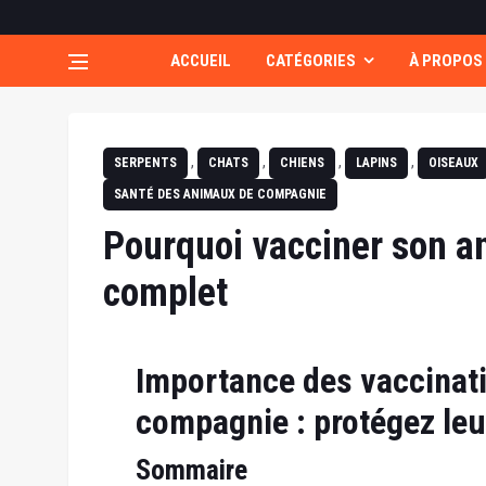
ACCUEIL
CATÉGORIES
À PROPOS
,
,
,
,
SERPENTS
CHATS
CHIENS
LAPINS
OISEAUX
SANTÉ DES ANIMAUX DE COMPAGNIE
Pourquoi vacciner son a
complet
Importance des vaccinat
compagnie : protégez leur
Sommaire