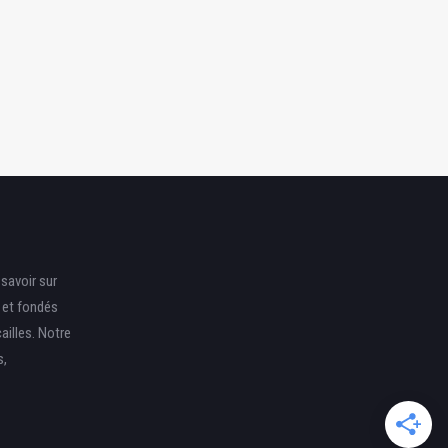
une Aventure Réussie
Amoureux des Animaux
savoir sur
s et fondés
ailles. Notre
s,