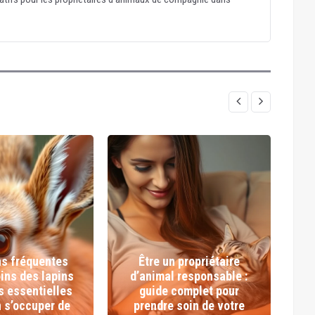
ns fréquentes
Être un propriétaire
oins des lapins
d’animal responsable :
s essentielles
guide complet pour
n s’occuper de
prendre soin de votre
C