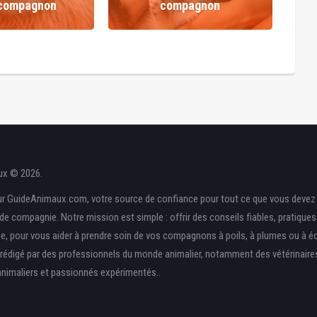
 compagnon
compagnon
ux © 2026.
r GuideAnimaux.com, votre source de confiance pour tout ce que vous devez 
de compagnie. Notre mission est simple : offrir des conseils fiables, pratique
ise, pour vous aider à prendre soin de vos compagnons à poils, à plumes ou à éc
rédigé par des professionnels du monde animalier, notamment des vétérinaire
nimaliers et passionnés expérimentés..