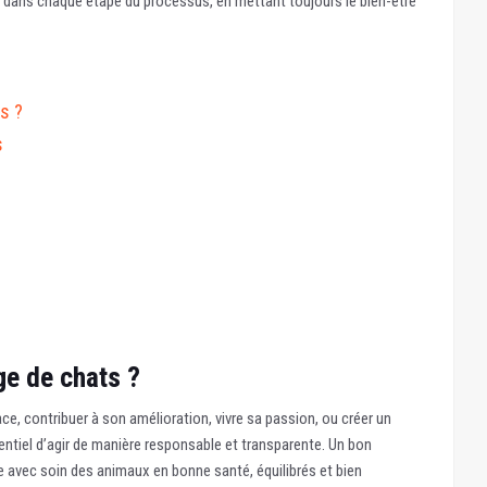
dans chaque étape du processus, en mettant toujours le bien-être
s ?
s
ge de chats ?
ce, contribuer à son amélioration, vivre sa passion, ou créer un
essentiel d’agir de manière responsable et transparente. Un bon
 avec soin des animaux en bonne santé, équilibrés et bien