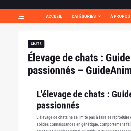
ACCUEIL
CATÉGORIES
À PROPOS
CHATS
Élevage de chats : Guide
passionnés – GuideAni
L'élevage de chats : Gui
passionnés
L’élevage de chats ne se limite pas à faire se reproduire
solides connaissances en génétique, comportement félin