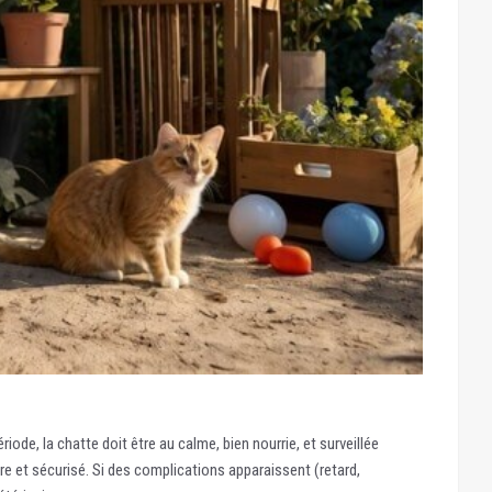
iode, la chatte doit être au calme, bien nourrie, et surveillée
re et sécurisé. Si des complications apparaissent (retard,