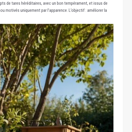
mpts de tares héréditaires, avec un bon tempérament, et issus de
u motivés uniquement par l’apparence. L’objectif : améliorer la