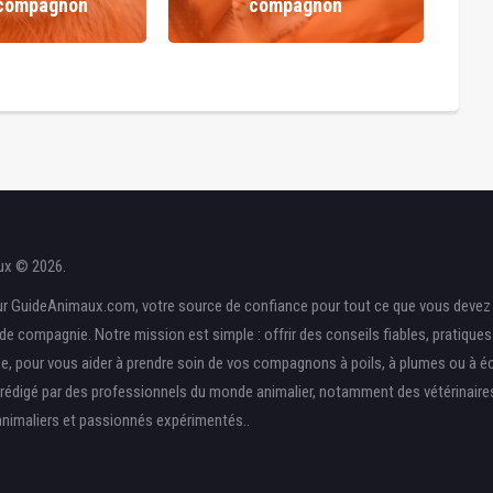
 compagnon
compagnon
ux © 2026.
r GuideAnimaux.com, votre source de confiance pour tout ce que vous devez 
de compagnie. Notre mission est simple : offrir des conseils fiables, pratique
ise, pour vous aider à prendre soin de vos compagnons à poils, à plumes ou à éc
rédigé par des professionnels du monde animalier, notamment des vétérinaire
nimaliers et passionnés expérimentés..