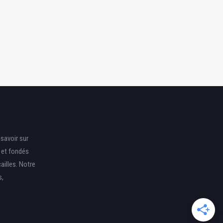
une Aventure Réussie
Amoureux des Animaux
savoir sur
s et fondés
ailles. Notre
s,