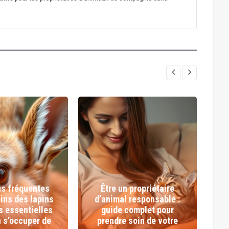
ns fréquentes
Être un propriétaire
oins des lapins
d’animal responsable :
s essentielles
guide complet pour
n s’occuper de
prendre soin de votre
C