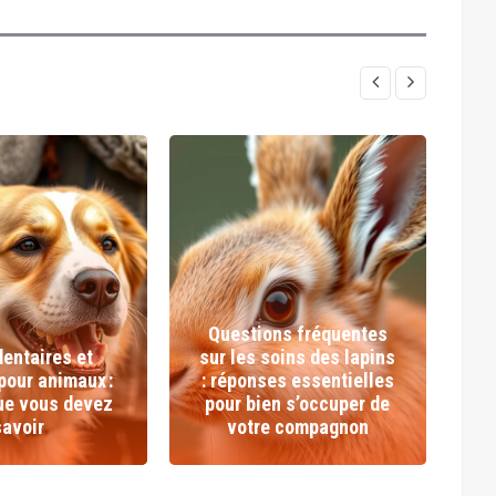
Questions fréquentes
dentaires et
sur les soins des lapins
d
pour animaux :
: réponses essentielles
que vous devez
pour bien s’occuper de
savoir
votre compagnon