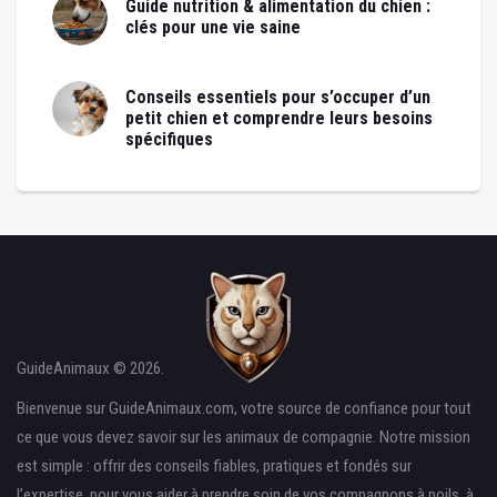
Guide nutrition & alimentation du chien :
clés pour une vie saine
Conseils essentiels pour s’occuper d’un
petit chien et comprendre leurs besoins
spécifiques
GuideAnimaux © 2026.
Bienvenue sur GuideAnimaux.com, votre source de confiance pour tout
ce que vous devez savoir sur les animaux de compagnie. Notre mission
est simple : offrir des conseils fiables, pratiques et fondés sur
l’expertise, pour vous aider à prendre soin de vos compagnons à poils, à