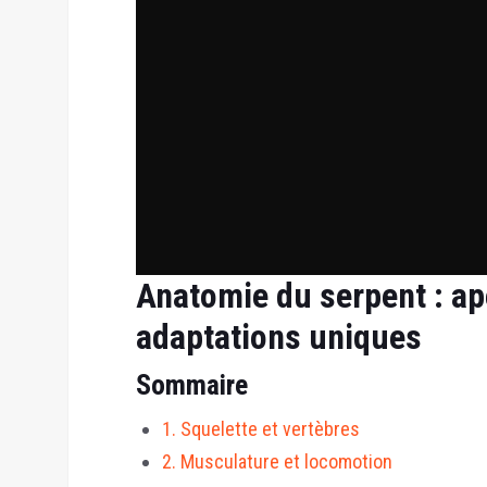
Anatomie du serpent : a
adaptations uniques
Sommaire
1. Squelette et vertèbres
2. Musculature et locomotion