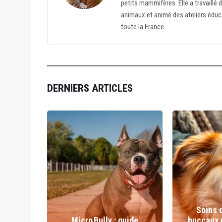
petits mammifères. Elle a travaillé 
animaux et animé des ateliers éduc
toute la France.
DERNIERS ARTICLES
brisses
Soins 
 :
Micro Bully : guide
buccaux 